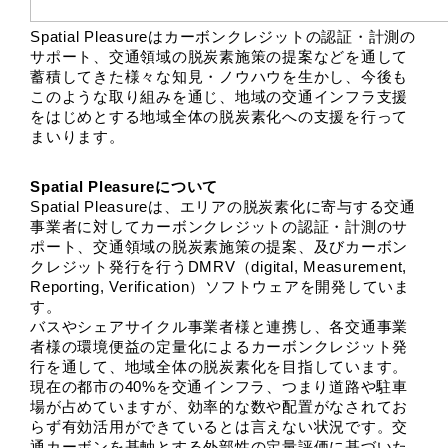
Spatial Pleasureはカーボンクレジットの認証・計測の
サポート、交通領域の脱炭素施策の提案などを通して
蓄積してきた様々な知見・ノウハウを生かし、今後も
このような取り組みを通じ、地域の交通インフラ支援
をはじめとする​​地域全体の脱炭素化への支援を行って
まいります。
Spatial Pleasureについて
Spatial Pleasureは、エリアの脱炭素化に寄与する交通
事業者に対してカーボンクレジットの認証・計測のサ
ポート、交通領域の脱炭素施策の提案、及びカーボン
クレジット発行を行うDMRV（digital, Measurement, 
Reporting, Verification）ソフトウェアを開発していま
す。
バスやシェアサイクル事業者様と連携し、各交通事業
者様の環境便益の定量化によるカーボンクレジット発
行を通して、地域全体の脱炭素化を目指しています。
現在の都市の40%を交通インフラ、つまり道路や駐車
場が占めていますが、効率的な数や配置がなされてお
らず有効活用ができているとは言えない状況です。交
通カーボンを基軸とする外部性の定量評価に基づいた