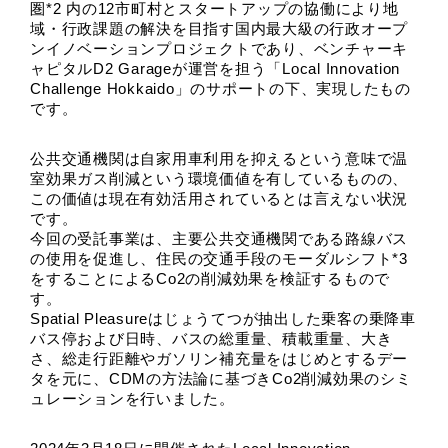
圏*2 内の12市町村とスタートアップの協働により地
域・行政課題の解決を目指す国内最大級の行政オープ
ンイノベーションプロジェクトであり、ベンチャーキ
ャピタルD2 Garageが運営を担う「Local Innovation 
Challenge Hokkaido」のサポートの下、実現したもの
です。
公共交通機関は自家用車利用を抑えるという意味で温
室効果ガス削減という環境価値を有しているものの、
この価値は現在有効活用されているとは言えない状況
です。
今回の受託事業は、主要公共交通機関である路線バス
の使用を促進し、住民の交通手段のモーダルシフト*3 
をすることによるCo2の削減効果を検証するもので
す。
Spatial Pleasureはじょうてつが抽出した乗客の乗降車
バス停および日時、バスの総重量、積載重量、大き
さ、総走行距離やガソリン補充量をはじめとするデー
タを元に、CDMの方法論に基づきCo2削減効果のシミ
ュレーションを行いました。