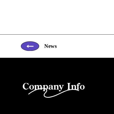
News
Company Info