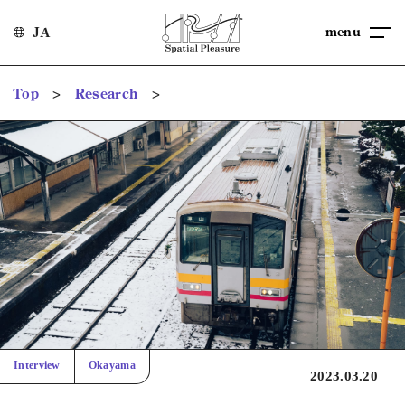
menu
JA
>
>
Top
Research
Interview
Okayama
2023.03.20