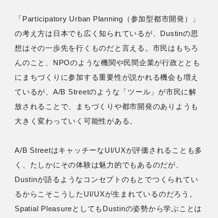
「Participatory Urban Planning（参加型都市開発）」
の考え方は日本でも広く知られているが、Dustinの思
想はその一歩先を行くものだと言える。市民はもちろ
んのこと、NPOのような機関や民間企業が行政ととも
にまちづくりに参加する重要性が説かれる機会も増え
ているが、A/B Streetのような「ツール」が市民に解
放されることで、まちづくりや都市開発のありようも
大きく変わっていく可能性がある。
A/B StreetはキャッチーなUI/UXが評価されることも多
く、たしかにその体験は魅力的でもあるのだが、
Dustinが語るようなコンセプトのもとでつくられてい
るからこそこうしたUI/UXが生まれているのだろう。
Spatial PleasureとしてもDustinの姿勢から学ぶことは