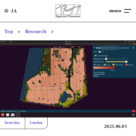
menu
JA
>
>
Top
Research
Interview
London
2025.06.03